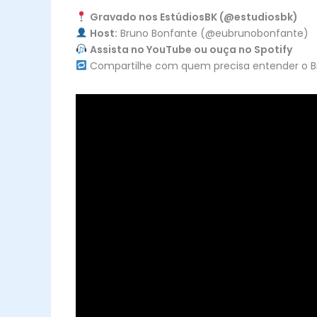
Gravado nos EstúdiosBK (@estudiosbk)
Host:
Bruno Bonfante (@eubrunobonfante)
Assista no YouTube ou ouça no Spotify
Compartilhe com quem precisa entender o Bras