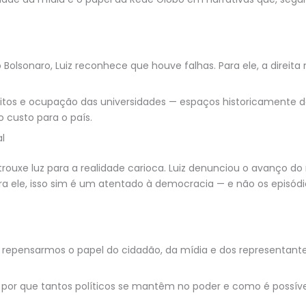
lsonaro, Luiz reconhece que houve falhas. Para ele, a direita
efeitos e ocupação das universidades — espaços historicamente
 custo para o país.
l
rouxe luz para a realidade carioca. Luiz denunciou o avanço do
ara ele, isso sim é um atentado à democracia — e não os episó
repensarmos o papel do cidadão, da mídia e dos representantes p
 por que tantos políticos se mantêm no poder e como é possível