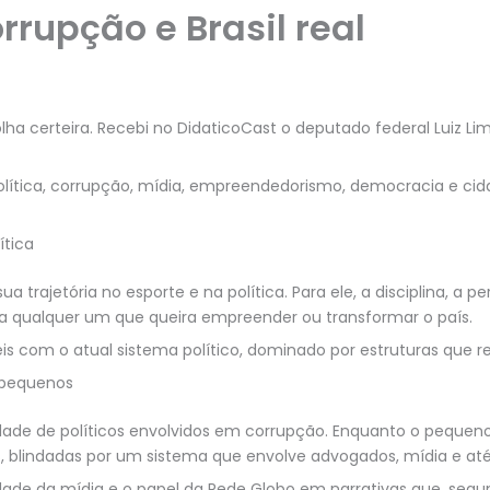
orrupção e Brasil real
 certeira. Recebi no DidaticoCast o deputado federal Luiz Lima
olítica, corrupção, mídia, empreendedorismo, democracia e ci
ítica
ua trajetória no esporte e na política. Para ele, a disciplina, a
ra qualquer um que queira empreender ou transformar o país.
eis com o atual sistema político, dominado por estruturas que 
 pequenos
punidade de políticos envolvidos em corrupção. Enquanto o peq
 blindadas por um sistema que envolve advogados, mídia e até o
idade da mídia e o papel da Rede Globo em narrativas que, segu