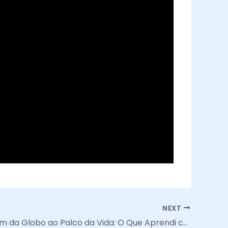
NEXT
Do Camarim da Globo ao Palco da Vida: O Que Aprendi com Rodolfo Santos Sobre Propósito e Vendas