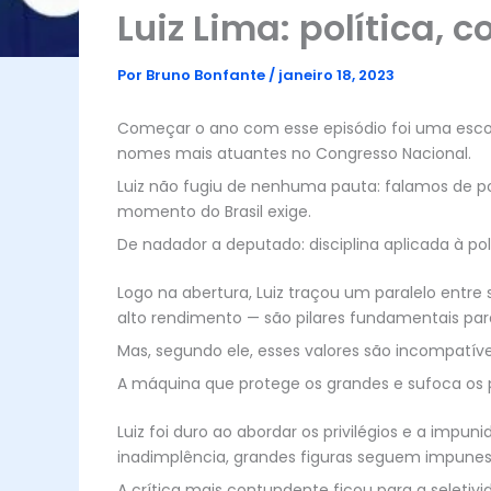
Luiz Lima: política, c
Por
Bruno Bonfante
/
janeiro 18, 2023
Começar o ano com esse episódio foi uma escolha
nomes mais atuantes no Congresso Nacional.
Luiz não fugiu de nenhuma pauta: falamos de p
momento do Brasil exige.
De nadador a deputado: disciplina aplicada à pol
Logo na abertura, Luiz traçou um paralelo entre s
alto rendimento — são pilares fundamentais pa
Mas, segundo ele, esses valores são incompatív
A máquina que protege os grandes e sufoca os
Luiz foi duro ao abordar os privilégios e a im
inadimplência, grandes figuras seguem impunes,
A crítica mais contundente ficou para a seletiv